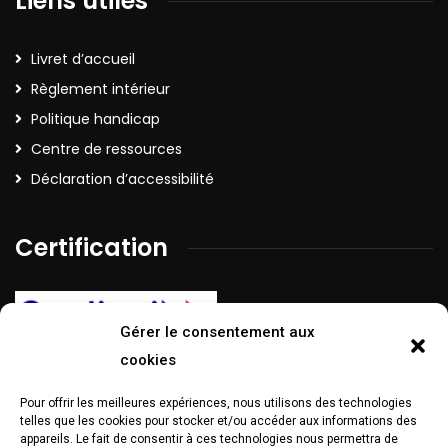
Liens utiles
Livret d’accueil
Règlement intérieur
Politique handicap
Centre de ressources
Déclaration d’accessibilité
Certification
Gérer le consentement aux
cookies
Pour offrir les meilleures expériences, nous utilisons des technologies
La certification Qualiopi a été délivrée au titre de la catégorie
telles que les cookies pour stocker et/ou accéder aux informations des
d’action suivante :
Action de formation
appareils. Le fait de consentir à ces technologies nous permettra de