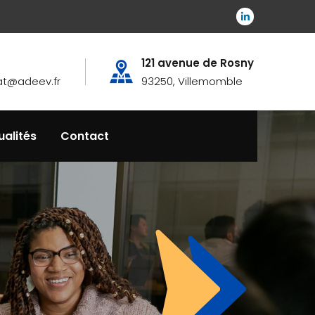
121 avenue de Rosny
at@adeev.fr
93250, Villemomble
ualités
Contact