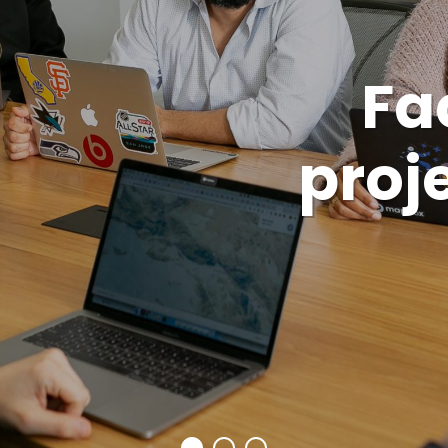
Fa
proj