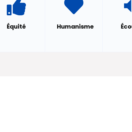
Équité
Humanisme
Éco