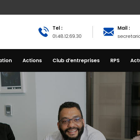
Tel :
Mail :
01.48.12.69.30
secretari
tion
Actions
Club d’entreprises
RPS
Act