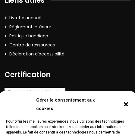
Liens utiles
Livret d’accueil
Règlement intérieur
Politique handicap
Centre de ressources
Déclaration d’accessibilité
Certification
Gérer le consentement aux
cookies
Pour offrir les meilleures expériences, nous utilisons des technologies
La certification Qualiopi a été délivrée au titre de la catégorie
telles que les cookies pour stocker et/ou accéder aux informations des
d’action suivante :
Action de formation
appareils. Le fait de consentir à ces technologies nous permettra de