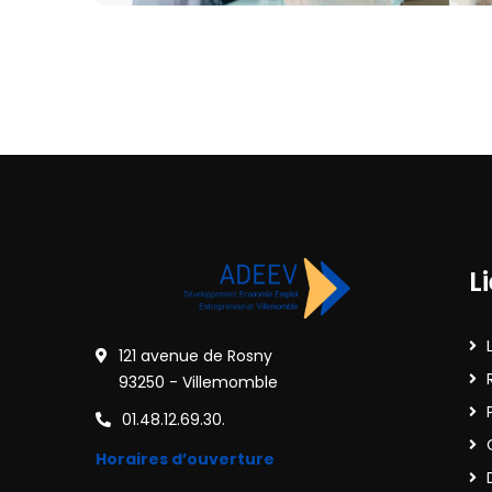
L
121 avenue de Rosny
93250 - Villemomble
01.48.12.69.30.
Horaires d’ouverture