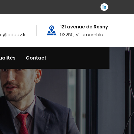
121 avenue de Rosny
at@adeev.fr
93250, Villemomble
ualités
Contact