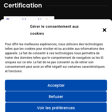
Certification
Gérer le consentement aux
cookies
Pour offrir les meilleures expériences, nous utilisons des technologies
La certification Qualiopi a été délivrée au titre de la catégorie
telles que les cookies pour stocker et/ou accéder aux informations des
d’action suivante :
Action de formation
appareils. Le fait de consentir à ces technologies nous permettra de
traiter des données telles que le comportement de navigation ou les ID
Réseaux sociaux
uniques sur ce site. Le fait de ne pas consentir ou de retirer son
consentement peut avoir un effet négatif sur certaines caractéristiques
et fonctions.
Accepter
Refuser
Voir les préférences
Mentions légales
–
Politique de confidentialité