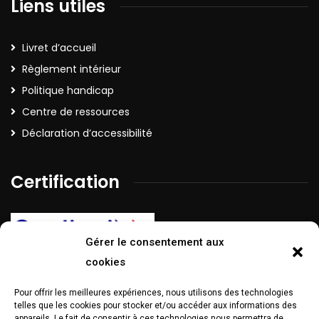
Liens utiles
Livret d’accueil
Règlement intérieur
Politique handicap
Centre de ressources
Déclaration d’accessibilité
Certification
Gérer le consentement aux
cookies
Pour offrir les meilleures expériences, nous utilisons des technologies
La certification Qualiopi a été délivrée au titre de la catégorie
telles que les cookies pour stocker et/ou accéder aux informations des
d’action suivante :
Action de formation
appareils. Le fait de consentir à ces technologies nous permettra de