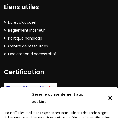
Liens utiles
Livret d’accueil
Règlement intérieur
Politique handicap
Centre de ressources
Déclaration d’accessibilité
Certification
Gérer le consentement aux
cookies
Pour offrir les meilleures expériences, nous utilisons des technologies
La certification Qualiopi a été délivrée au titre de la catégorie
telles que les cookies pour stocker et/ou accéder aux informations des